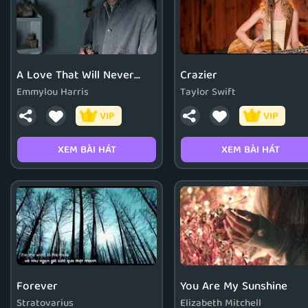
A Love That Will Never
Crazier
Grow Old
Emmylou Harris
Taylor Swift
VIP
VIP
XEM BÀI HÁT
XEM BÀI HÁT
Forever
You Are My Sunshine
Stratovarius
Elizabeth Mitchell