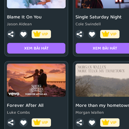
Blame It On You
Single Saturday Night
Jason Aldean
Cole Swindell
VIP
VIP
XEM BÀI HÁT
XEM BÀI HÁT
Forever After All
More than my hometow
Luke Combs
Morgan Wallen
VIP
VIP