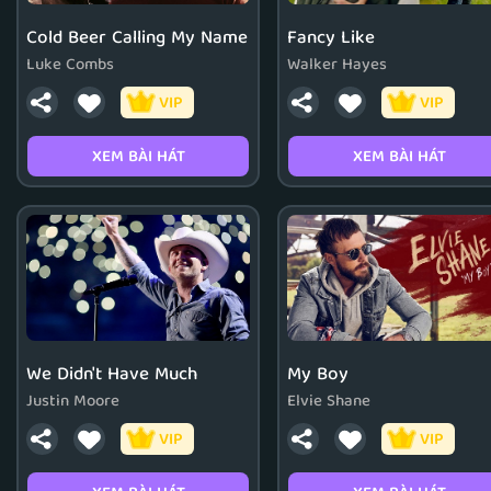
Cold Beer Calling My Name
Fancy Like
Luke Combs
Walker Hayes
VIP
VIP
XEM BÀI HÁT
XEM BÀI HÁT
We Didn't Have Much
My Boy
Justin Moore
Elvie Shane
VIP
VIP