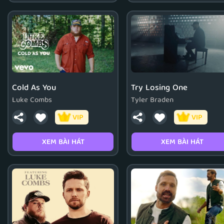
Cold As You
Try Losing One
Luke Combs
Tyler Braden
VIP
VIP
XEM BÀI HÁT
XEM BÀI HÁT