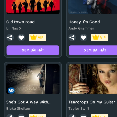
Old town road
Honey, I’m Good
Lil Nas X
Andy Grammer
VIP
VIP
XEM BÀI HÁT
XEM BÀI HÁT
She's Got A Way With
Teardrops On My Guitar
Words
Blake Shelton
Taylor Swift