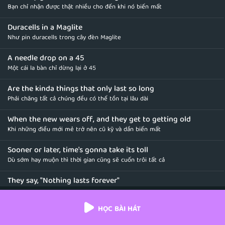
Bạn chỉ nhận được thật nhiều cho đến khi nó biến mất
Duracells in a Maglite
Như pin duracells trong cây đèn Maglite
A needle drop on a 45
Một cái la bàn chỉ dừng lại ở 45
Are the kinda things that only last so long
Phải chăng tất cả chúng đều có thể tồn tại lâu dài
When the new wears off, and they get to getting old
Khi những điều mới mẻ trở nên cũ kỹ và dần biến mất
Sooner or later, time's gonna take its toll
Dù sớm hay muộn thì thời gian cũng sẽ cuốn trôi tất cả
They say, "Nothing lasts forever"
Họ nói rằng chẳng có gì có thể tồn tại vĩnh cửu
HỌC BÀI HÁT
But they ain't seen us together
Nhưng chẳng ai nhìn thấy chúng ta ở bên nhau như thế nào