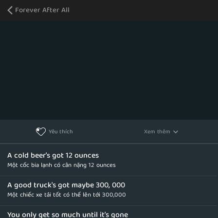
Forever After All
Xem thêm
Yêu thích
A cold beer's got 12 ounces
Một cốc bia lạnh có cân nặng 12 ounces
A good truck's got maybe 300, 000
Một chiếc xe tải tốt có thể lên tới 300,000
You only get so much until it's gone