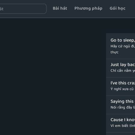
Bài hát
Phương pháp
Gói học
Go to slee
Hãy cứ ngủ đi
thực
Just lay ba
Chỉ cần nằm 
I've this c
Ý nghĩ xưa cũ
Saying this 
Nói rằng đây l
Cause I kno
Vì em biết tìn