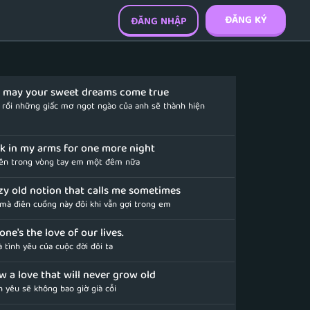
ĐĂNG KÝ
ĐĂNG NHẬP
p, may your sweet dreams come true
, rồi những giấc mơ ngọt ngào của anh sẽ thành hiện
ck in my arms for one more night
yên trong vòng tay em một đêm nữa
razy old notion that calls me sometimes
 mà điên cuồng này đôi khi vẫn gợi trong em
one's the love of our lives.
à tình yêu của cuộc đời đôi ta
w a love that will never grow old
h yêu sẽ không bao giờ già cỗi