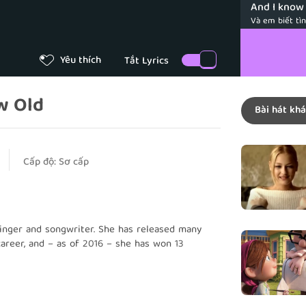
And I know 
Và em biết tì
When you w
Yêu thích
Khi anh thức gi
But trust in 
w Old
Nhưng hãy tin
Bài hát khá
Just the smi
Chỉ cần nụ cư
Cấp độ:
Sơ cấp
And your la
Và tiếng cười
Cause I kno
singer and songwriter. She has released many
Vì em biết tìn
areer, and – as of 2016 – she has won 13
And I know 
Và em biết tì
Lean on me,