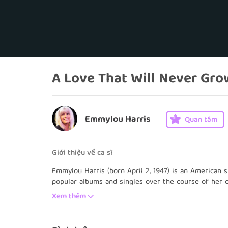
A Love That Will Never Gro
Emmylou Harris
Quan tâm
Giới thiệu về ca sĩ
Emmylou Harris (born April 2, 1947) is an American 
popular albums and singles over the course of her c
Grammys as well as numerous other awards.
Xem thêm