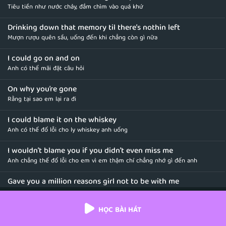
Tiêu tiền như nước chảy, đắm chìm vào quá khứ
Drinking down that memory til there’s nothin left
Mượn rượu quên sầu, uống đến khi chẳng còn gì nữa
I could go on and on
Anh có thể mãi đặt câu hỏi
On why you’re gone
Rằng tại sao em lại ra đi
I could blame it on the whiskey
Anh có thể đổ lỗi cho ly whiskey anh uống
I wouldn’t blame you if you didn’t even miss me
Anh chẳng thể đổ lỗi cho em vì em thậm chí chẳng nhớ gì đến anh
Gave you a million reasons girl not to be with me
Anh cho em hàng triệu cái cớ để không ở bên cạnh anh
HỌC BÀI HÁT
Should’ve never let you go
Lẽ ra anh không nên để em đi