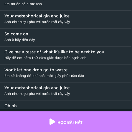
Em muốn có được anh
Your metaphorical gin and juice
Anh như rượu pha với nước trái cây vậy
So come on
Anh à hãy đến đây
Give me a taste of what it's like to be next to you
Hãy để em nếm thử cảm giác được bên cạnh anh
Won't let one drop go to waste
Em sẽ không để phí hoài một giây phút nào đâu
Your metaphorical gin and juice
Anh như rượu pha với nước trái cây vậy
Oh oh
Oh oh
HỌC BÀI HÁT
'Cause all of the downs and the uppers
Vì những cảm xúc lẫn lộn vui sướng