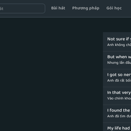
Bài hát
Phương pháp
Gói học
Not sure if
Anh không chắ
But when w
Nhưng lần đầu
I got so ne
Anh đã rất bối
In that ve
Vào chính kho
I found the
Anh đã tìm đư
My life had