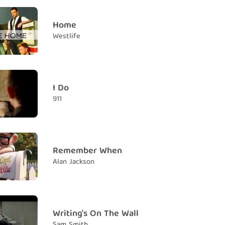
endless
Home
em mãi bền lâu
Westlife
is ring I say to the world
ếc nhẫn cưới này anh sẽ nói với cả thế giới
very reason
I Do
 sống của đời anh
911
at I believe in
 anh tin tưởng
 heart I mean every word
ời này đều xuất phát từ trái tim anh
Remember When
Alan Jackson
 I live I'll love you
ơi thở, anh sẽ mãi yêu em
nd hold you
 trong vòng tay
Writing's On The Wall
Sam Smith