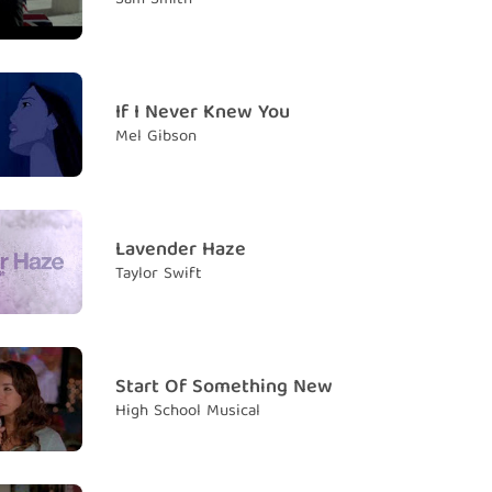
 beautiful in white
 đẹp trong bộ váy cưới
w to my very last breath
phút này cho đến cuối cuộc đời
If I Never Knew You
Mel Gibson
 cherish
ân trọng thời khắc này
 beautiful in white tonight
 em thật đẹp trong bộ váy cưới
Lavender Haze
Taylor Swift
 beautiful in white
 đẹp trong bộ váy cưới
l in white tonight
g bộ váy cưới đêm nay
Start Of Something New
High School Musical
daughter's what our future holds
ương lai chúng ta có con gái
has your eyes