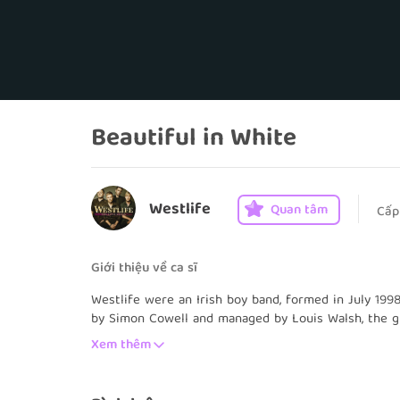
Beautiful in White
Westlife
Quan tâm
Cấp
Giới thiệu về ca sĩ
Westlife were an Irish boy band, formed in July 1998
by Simon Cowell and managed by Louis Walsh, the gr
Kian Egan, Mark Feehily
, and
Shane Filan
.
Brian McFa
Xem thêm
departure in March 2004.
Westlife sold over 50 million records worldwide, a t