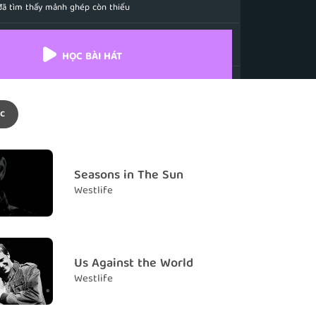
đã tìm thấy mảnh ghép còn thiếu
s I live I love you
ơi thở, anh sẽ mãi yêu em
HỌC BÀI HÁT
nd hold you
 trong vòng tay
c
 beautiful in white
 đẹp trong bộ váy cưới
w til my very last breath
Seasons in The Sun
phút này cho đến cuối cuộc đời
Westlife
 cherish
ân trọng thời khắc này
 beautiful in white tonight
Us Against the World
ông em thật đẹp trong bộ váy cưới
Westlife
e is timeless
ta sẽ trường cửu