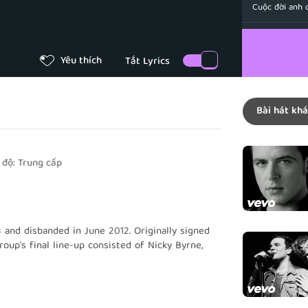
Cuộc đời anh 
So as long a
Chỉ cần còn h
Yêu thích
Will have a
Sẽ gìn giữ em
Bài hát khá
You look so
Trông em thật
And from no
 độ:
Trung cấp
Và kể từ giây 
This day I'll
Anh sẽ luôn tr
 and disbanded in June 2012. Originally signed
You look so
oup's final line-up consisted of
Nicky Byrne,
dden
was a member from July 1998 until his
Vì đêm nay tr
What we hav
otal that included studio albums, singles, video
Tình cảm của 