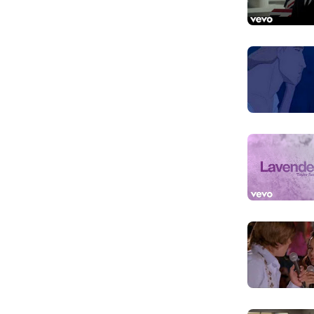
You look so
Trông em thật
And from no
Và kể từ giây 
This day I'll
Anh sẽ luôn tr
You look so
Đêm nay trông
You look so
Trông em thật
So beautifu
Thật đẹp tron
And if our 
Và nếu trong t
I hope she 