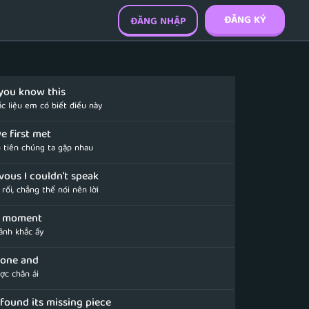
ĐĂNG KÝ
ĐĂNG NHẬP
 you know this
c liệu em có biết điều này
e first met
 tiên chúng ta gặp nhau
rvous I couldn't speak
 rối, chẳng thể nói nên lời
ry moment
ảnh khắc ấy
 one and
ợc chân ái
 found its missing piece