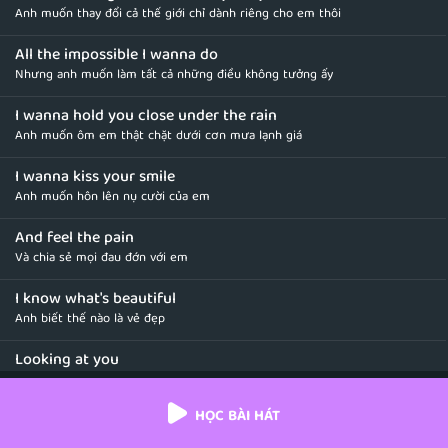
Anh muốn thay đổi cả thế giới chỉ dành riêng cho em thôi
All the impossible I wanna do
Nhưng anh muốn làm tất cả những điều không tưởng ấy
I wanna hold you close under the rain
Anh muốn ôm em thật chặt dưới cơn mưa lạnh giá
I wanna kiss your smile
Anh muốn hôn lên nụ cười của em
And feel the pain
Và chia sẻ mọi đau đớn với em
I know what's beautiful
Anh biết thế nào là vẻ đẹp
Looking at you
Khi được ngắm nhìn em
HỌC BÀI HÁT
In a world of lies you are the truth
Trong thế giới đầy giả dối thì em chính là sự thật