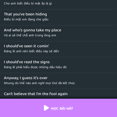
Cho anh biết điều bí mật ấy là gì
That you've been hiding
Điều bí mật em đang che giấu
And who's gonna take my place
Và ai sẽ thế chỗ anh trong lòng em
I should've seen it comin'
Đáng lẽ anh nên biết điều này sẽ đến
I should've read the signs
Đáng lẽ phải hiểu được những dấu hiệu đó
Anyway, I guess it's over
Nhưng dù thế nào anh nghĩ mọi thứ đã kết thúc
Can't believe that I'm the fool again
Không thể tin rằng anh lại ngu ngốc lần nữa
HỌC BÀI HÁT
I thought this love would never end
Anh đã nghĩ cuộc tình này sẽ không bao giờ kết thúc