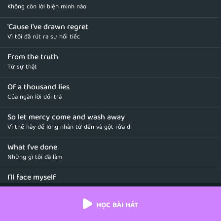
Không còn lời biện minh nào
'Cause I've drawn regret
Vì tôi đã rút ra sự hối tiếc
From the truth
Từ sự thật
Of a thousand lies
Của ngàn lời dối trá
So let mercy come and wash away
Vì thế hãy để lòng nhân từ đến và gột rửa đi
What I've done
Những gì tôi đã làm
I'll face myself
Tôi sẽ đối diện với chính mình
HỌC BÀI HÁT
To cross out what I've become
Để xóa bỏ đi thứ mà tôi đã trở thành