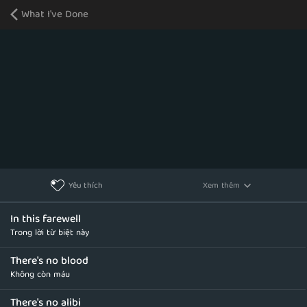
What I've Done
Xem thêm
Yêu thích
In this farewell
Trong lời từ biệt này
There's no blood
Không còn máu
There's no alibi