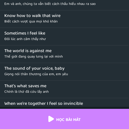
Em và anh, chúng ta vẫn biết cách thấu hiểu nhau ra sao
Know how to walk that wire
Biết cách vượt qua mọi khó khăn
Sometimes I feel like
Đôi lúc anh cảm thấy như
The world is against me
Thế giới đang quay lưng lại với mình
The sound of your voice, baby
Giọng nói thân thương của em, em yêu
That's what saves me
Chính là thứ đã cứu lấy anh
When we're together I feel so invincible
Khi chúng ta bên nhau, anh cảm thấy không thể bị đánh bại
HỌC BÀI HÁT
Cause it's us against the world
Bởi vì chúng ta cùng đối mặt với cả thế giới