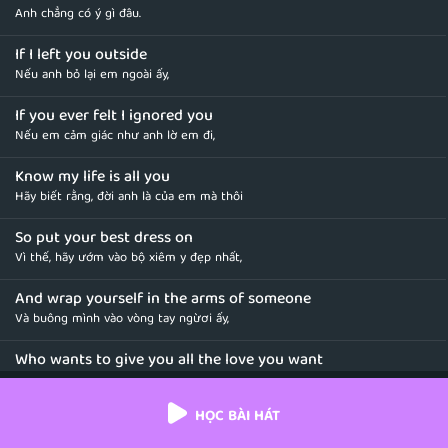
Anh chẳng có ý gì đâu.
If I left you outside
Nếu anh bỏ lại em ngoài ấy,
If you ever felt I ignored you
Nếu em cảm giác như anh lờ em đi,
Know my life is all you
Hãy biết rằng, đời anh là của em mà thôi
So put your best dress on
Vì thế, hãy ướm vào bộ xiêm y đẹp nhất,
And wrap yourself in the arms of someone
Và buông mình vào vòng tay ngừơi ấy,
Who wants to give you all the love you want
Người trao em tất cả tình yêu mà em muốn.
HỌC BÀI HÁT
Tonight, I'm gonna make it up to you
Đêm nay, anh sẽ tùy thuộc vào em,