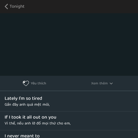
Tonight
Xem thêm
Yêu thích
Lately I'm so tired
Gần đây anh quá mệt mỏi,
If I took it all out on you
Vì thế, nếu anh lỡ đổ mọi thứ cho em,
I never meant to