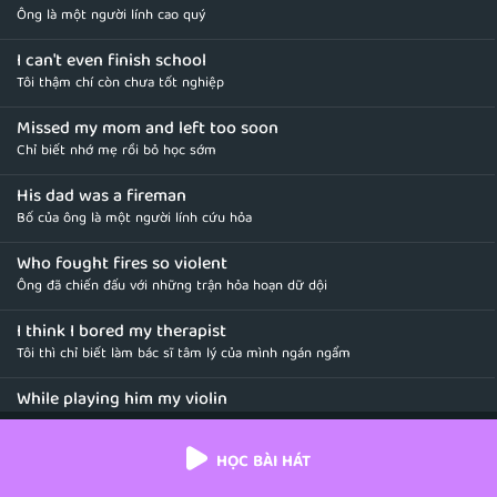
Ông là một người lính cao quý
I can't even finish school
Tôi thậm chí còn chưa tốt nghiệp
Missed my mom and left too soon
Chỉ biết nhớ mẹ rồi bỏ học sớm
His dad was a fireman
Bố của ông là một người lính cứu hỏa
Who fought fires so violent
Ông đã chiến đấu với những trận hỏa hoạn dữ dội
I think I bored my therapist
Tôi thì chỉ biết làm bác sĩ tâm lý của mình ngán ngẩm
While playing him my violin
Vì bắt ông ấy nghe tôi chơi vĩ cầm
HỌC BÀI HÁT
(Oh my God) That's so insane
(Ôi Chúa ơi) Thật điên rồ