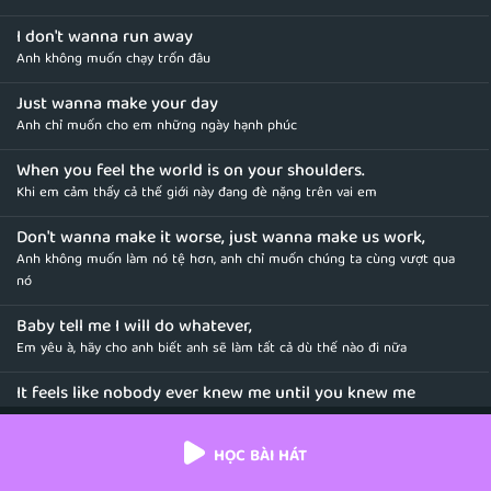
I don't wanna run away
Anh không muốn chạy trốn đâu
Just wanna make your day
Anh chỉ muốn cho em những ngày hạnh phúc
When you feel the world is on your shoulders.
Khi em cảm thấy cả thế giới này đang đè nặng trên vai em
Don't wanna make it worse, just wanna make us work,
Anh không muốn làm nó tệ hơn, anh chỉ muốn chúng ta cùng vượt qua
nó
Baby tell me I will do whatever,
Em yêu à, hãy cho anh biết anh sẽ làm tất cả dù thế nào đi nữa
It feels like nobody ever knew me until you knew me
Dường như chưa từng có ai hiểu anh cho đến khi em biết đến anh
HỌC BÀI HÁT
Feels like nobody ever loved me until you loved me
Dường như chẳng có ai yêu quý anh cho đến khi em yêu anh