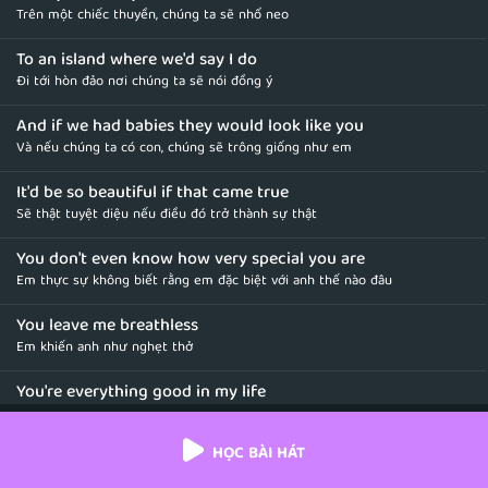
Trên một chiếc thuyền, chúng ta sẽ nhổ neo
To an island where we'd say I do
Đi tới hòn đảo nơi chúng ta sẽ nói đồng ý
And if we had babies they would look like you
Và nếu chúng ta có con, chúng sẽ trông giống như em
It'd be so beautiful if that came true
Sẽ thật tuyệt diệu nếu điều đó trở thành sự thật
You don't even know how very special you are
Em thực sự không biết rằng em đặc biệt với anh thế nào đâu
You leave me breathless
Em khiến anh như nghẹt thở
You're everything good in my life
Em là tất cả những điều tốt đẹp nhất trong đời anh
HỌC BÀI HÁT
You leave me breathless
Em khiến anh như ngừng thở