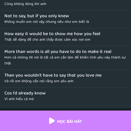
Cũng không đúng khi anh
Not to say, but if you only knew
Không muốn em nói vậy, nhưng nếu như em biết là
How easy it would be to show me how you feel
Thật dễ dàng để cho anh thấy được cảm xúc nơi em
More than words is all you have to do to make it real
Hơn cả những lời nói là tất cả em cần làm để khiến tình yêu này thành sự
thật
Then you wouldn't have to say that you love me
Và rồi em không cần nói rằng em yêu anh
Cos I'd already know
Vì anh hiểu cả mà
What would you do if my heart was torn in two
Em sẽ làm gì nếu trái tim anh chia làm đôi
HỌC BÀI HÁT
More than words to show you feel