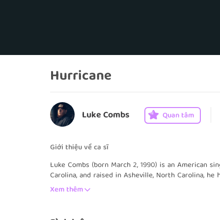
Hurricane
Luke Combs
Quan tâm
Giới thiệu về ca sĩ
Luke Combs (born March 2, 1990) is an American sing
Carolina, and raised in Asheville, North Carolina, he
childhood. While attending A.C. Reynolds High Scho
Xem thêm
multiple vocal groups, including performing a solo i
attended Appalachian State University where he pla
Parthenon Cafe. He later moved to Nashville to purs