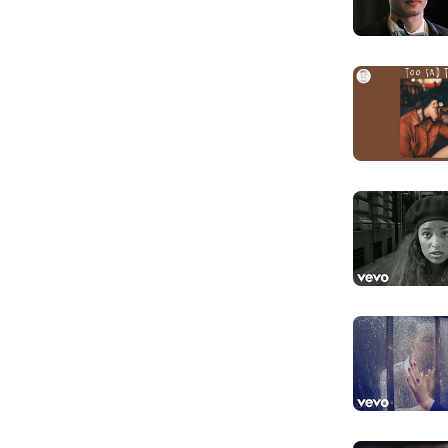
Started tal
Bắt đầu nói c
If I woulda
Nếu anh có th
And walked
Và bước ra ng
I wouldn't 
Anh sẽ không 
Driving us 
Chở chúng ta 
But you rol
Nhưng em bước
Baby, with
Em à như khô
I was doing