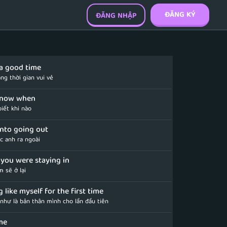
ĐĂNG KÝ
ĐĂNG NHẬP
a good time
ng thời gian vui vẻ
know when
iết khi nào
into going out
c anh ra ngoài
you were staying in
 sẽ ở lại
g like myself for the first time
như là bản thân mình cho lần đầu tiên
ime