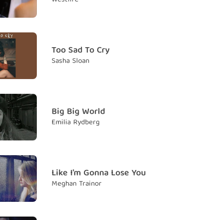
king bout us again
huyện về nhau
 just laid my drink down
ể đặt ly rượu của mình xuống
Too Sad To Cry
Sasha Sloan
 out
oài
be in my truck
ở trong chiếc xe tải của mình
Big Big World
Emilia Rydberg
to your house
về nhà của em
led in with your hair in the wind
 vào với mái tóc tung bay trong gió
Like I'm Gonna Lose You
Meghan Trainor
out warning
ng báo trước
 alright