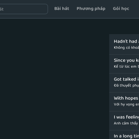
Bài hát
Phương pháp
Gói học
Hadn't had 
Không có khoả
Since you 
Kể từ lúc em b
Got talked 
Đã thuyết phụ
With hopes 
Với hy vọng em
I was feelin
Anh cảm thấy 
In a long t