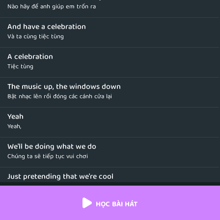
Nào hãy để anh giúp em trốn ra
And have a celebration
Và ta cùng tiệc tùng
A celebration
Tiệc tùng
The music up, the windows down
Bật nhạc lên rồi đóng các cánh cửa lại
Yeah
Yeah,
We'll be doing what we do
Chúng ta sẽ tiếp tục vui chơi
Just pretending that we're cool
Cứ giả vờ như chúng ta thật phong cách đi
HỌC BÀI HÁT
And we know it too
Và chúng ta đều biết mà