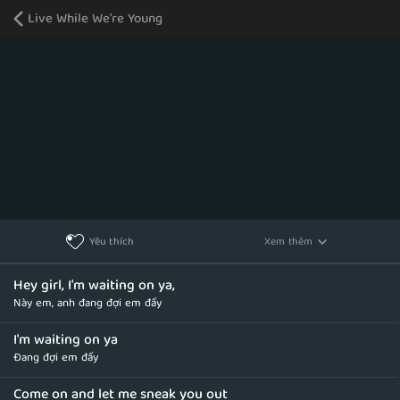
Live While We're Young
Xem thêm
Yêu thích
Hey girl, I'm waiting on ya,
Này em, anh đang đợi em đấy
I'm waiting on ya
Đang đợi em đấy
Come on and let me sneak you out