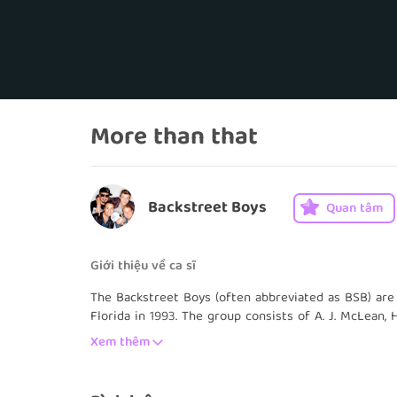
More than that
Backstreet Boys
Quan tâm
Giới thiệu về ca sĩ
The Backstreet Boys (often abbreviated as BSB) are
Florida in 1993. The group consists of A. J. McLean,
and Brian Littrell.
Xem thêm
The group rose to fame with their debut internation
following year they released their second internation