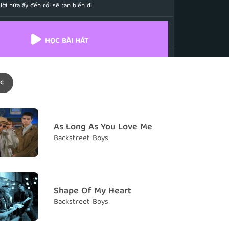
ời hứa ấy đến rồi sẽ tan biến đi
uld say whatever
ta sẽ nói bất cứ điều gì
HỌC BÀI HÁT
 keep you blind
 quáng
c
h between the lines
ự thật đằng sau tất cả
ove you more than that
As Long As You Love Me
m nhiều hơn thế
Backstreet Boys
 those words, then take them back
ói những lời ngọt ngào đó để rồi rút lại
loneliness a chance
Shape Of My Heart
để nỗi cô đơn có cơ hội nào
Backstreet Boys
 to me when I say
ng nghe khi anh nói