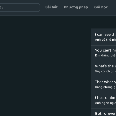
Bài hát
Phương pháp
Gói học
I can see t
Anh có thể nh
You can't hi
Em không thể 
What's the 
Vậy có ích gì
That what 
Rằng những gì
I heard him
Anh nghe ngườ
But foreve