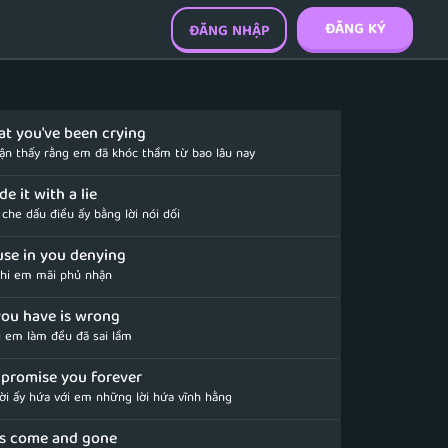
ĐĂNG KÝ
ĐĂNG NHẬP
hat you've been crying
ận thấy rằng em đã khóc thầm từ bao lâu nay
de it with a lie
che dấu điều ấy bằng lời nói dối
use in you denying
 khi em mãi phủ nhận
you have is wrong
 em làm đều đã sai lầm
 promise you forever
i ấy hứa với em những lời hứa vĩnh hằng
rs come and gone