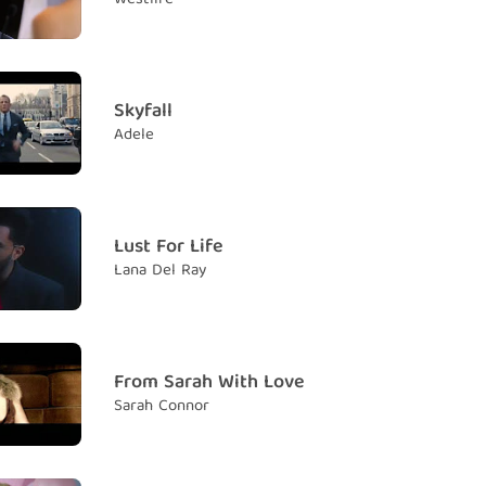
 those words, then take them back
ói những lời ngọt ngào đó để rồi rút lại
loneliness a chance
để nỗi cô đơn có cơ hội nào
Skyfall
Adele
 to me when I say
ng nghe khi anh nói
 a day that passes by
 nào trôi qua
Lust For Life
Lana Del Ray
der why we haven't tried
tự hỏi tại sao đôi ta không cố gắng
o late to change your mind
uá muộn để em suy nghĩ lại
From Sarah With Love
Sarah Connor
hand, don't say goodbye
y tay anh, và đừng nói lời tạm biệt
ove you more than that