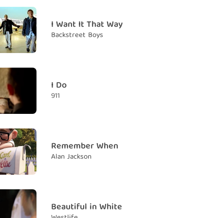
 you more than that
I Want It That Way
m nhiều hơn thế
Backstreet Boys
eserve much better
 đạt nhận được những điều tốt đẹp hơn
use in holding on
I Do
 em cứ giữ mãi quá khứ
911
ee it's now or never
 sao, bây giờ hoặc không bao giờ
 can't be friends
muốn là bạn của em
Remember When
Alan Jackson
ng in the end
ểu là đến cuối cùng
 love you more than that
m nhiều hơn thế
Beautiful in White
Westlife