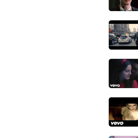
I won't say
Anh sẽ không n
Don't give 
Anh sẽ không 
Baby listen
Xin em hãy lắ
There's not
Chưa một ngày
I don't won
Mà anh không 
It's not to
Đâu phải là q
So take my 
Vậy hãy nắm lấ
Oh I will l