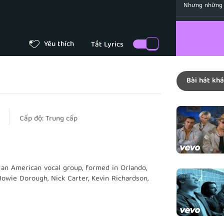
Nhưng những l
Baby he wo
Em yêu à, anh 
Yêu thích
It takes to
Để giữ em mù
Bài hát khá
To the trut
Trước những s
Oh I will l
Cấp độ:
Trung cấp
Anh sẽ yêu e
I won't say
Anh sẽ không n
 an American vocal group, formed in Orlando,
Don't give 
 Howie Dorough, Nick Carter, Kevin Richardson,
Anh sẽ không 
al album, Backstreet Boys (1996). In the
Baby listen
al album Backstreet's Back (1997), and their U.S.
Xin em hãy lắ