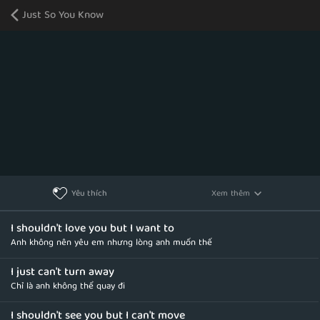
Just So You Know
Xem thêm
Yêu thích
I shouldn't love you but I want to
Anh không nên yêu em nhưng lòng anh muốn thế
I just can't turn away
Chỉ là anh không thể quay đi
I shouldn't see you but I can't move