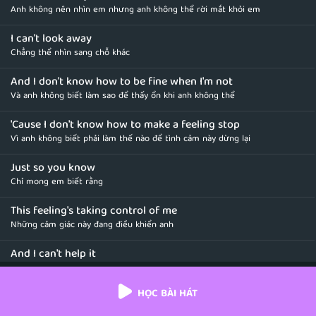
Anh không nên nhìn em nhưng anh không thể rời mắt khỏi em
I can't look away
Chẳng thể nhìn sang chỗ khác
And I don't know how to be fine when I'm not
Và anh không biết làm sao để thấy ổn khi anh không thể
'Cause I don't know how to make a feeling stop
Vì anh không biết phải làm thế nào để tình cảm này dừng lại
Just so you know
Chỉ mong em biết rằng
This feeling's taking control of me
Những cảm giác này đang điều khiển anh
And I can't help it
Và anh không thể cưỡng lại
HỌC BÀI HÁT
I won't sit around
Anh sẽ không ngồi yên