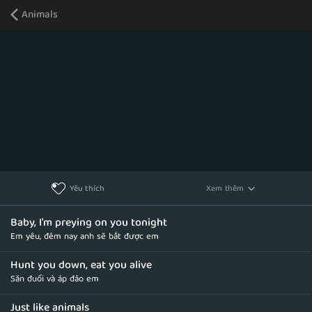
Animals
Xem thêm
Yêu thích
Baby, I'm preying on you tonight
Em yêu, đêm nay anh sẽ bắt được em
Hunt you down, eat you alive
Săn đuổi và áp đảo em
Just like animals