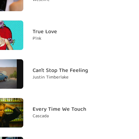
fire, the one desire
m đam mê của đời anh, là người anh hằng khao khát
u are, you are
True Love
em là
P!nk
a hear you say
ốn nghe em nói
n' but a heartache
Can't Stop The Feeling
 thấy gì ngoài đau khổ
Justin Timberlake
' but a mistake
 gì ngoài lỗi lầm
a hear you say)
Every Time We Touch
nghe em nói đâu)
Cascada
na hear you say
o giờ muốn nghe em nói rằng