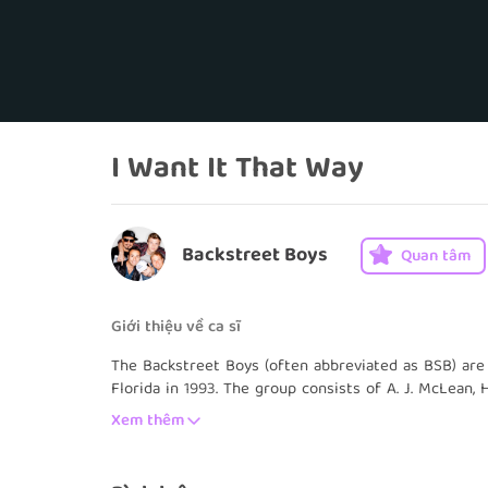
I Want It That Way
Backstreet Boys
Quan tâm
Giới thiệu về ca sĩ
The Backstreet Boys (often abbreviated as BSB) are
Florida in 1993. The group consists of A. J. McLean,
and Brian Littrell.
Xem thêm
The group rose to fame with their debut internation
following year they released their second internation