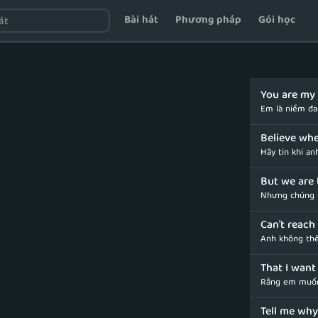
Bài hát
Phương pháp
Gói học
You are my 
Em là niềm đa
Believe whe
Hãy tin khi a
But we are 
Nhưng chúng t
Can't reach
Anh không thể
That I want
Rằng em muốn
Tell me why