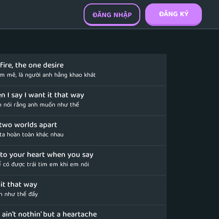
ĐĂNG KÝ
ĐĂNG NHẬP
fire, the one desire
m mê, là người anh hằng khao khát
n I say I want it that way
nh nói rằng anh muốn như thế
two worlds apart
a hoàn toàn khác nhau
 to your heart when you say
 có được trái tim em khi em nói
 it that way
 như thế đấy
 ain't nothin' but a heartache