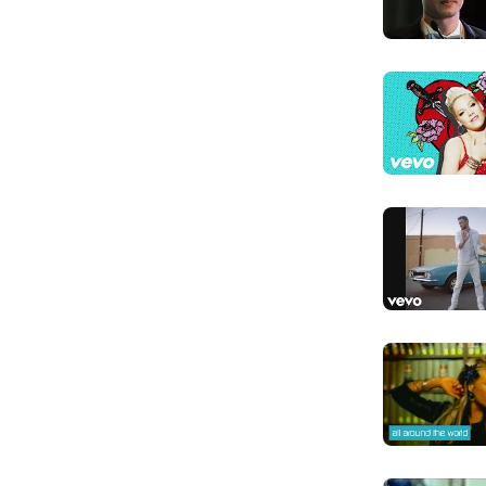
You are my 
Em vẫn là niề
You are, yo
Em là, em là, 
Don't wann
Anh không mu
Ain't nothi
Anh chẳng cảm
Ain't nothin
Anh chẳng thấy
(Don't wann
(Không muốn 
I never wan
Anh không ba