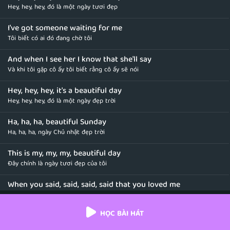
Hey, hey, hey, đó là một ngày tươi đẹp
I've got someone waiting for me
Tôi biết có ai đó đang chờ tôi
And when I see her I know that she'll say
Và khi tôi gặp cô ấy tôi biết rằng cô ấy sẽ nói
Hey, hey, hey, it's a beautiful day
Hey, hey, hey, đó là một ngày đẹp trời
Ha, ha, ha, beautiful Sunday
Ha, ha, ha, ngày Chủ nhật đẹp trời
This is my, my, my, beautiful day
Đây chính là ngày tươi đẹp của tôi
When you said, said, said, said that you loved me
Khi em nói rằng em yêu tôi
HỌC BÀI HÁT
Oh my, my, my, it's a beautiful day
Ôi đó là ngày đẹp trời của tôi