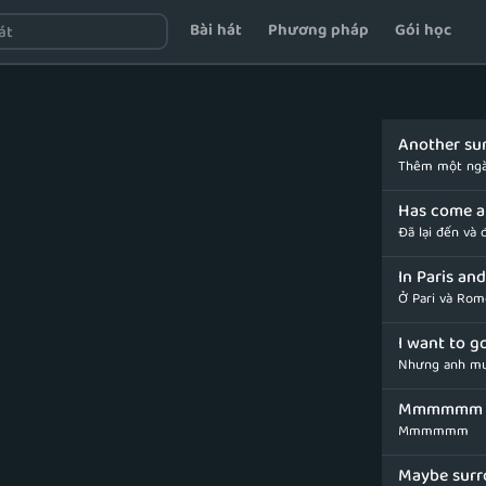
Bài hát
Phương pháp
Gói học
Another s
Thêm một ngà
Has come a
Đã lại đến và đ
In Paris an
Ở Pari và Rom
I want to 
Nhưng anh mu
Mmmmmm
Mmmmmm
Maybe surr