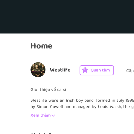
Home
Westlife
Quan tâm
Cấp
Giới thiệu về ca sĩ
Westlife were an Irish boy band, formed in July 1998
by Simon Cowell and managed by Louis Walsh, the gr
Kian Egan, Mark Feehily
, and
Shane Filan
.
Brian McFa
Xem thêm
departure in March 2004.
Westlife sold over 50 million records worldwide, a t