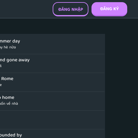
ĐĂNG KÝ
ĐĂNG NHẬP
ummer day
y hè nữa
nd gone away
i
d Rome
e
go home
ốn về nhà
ounded by