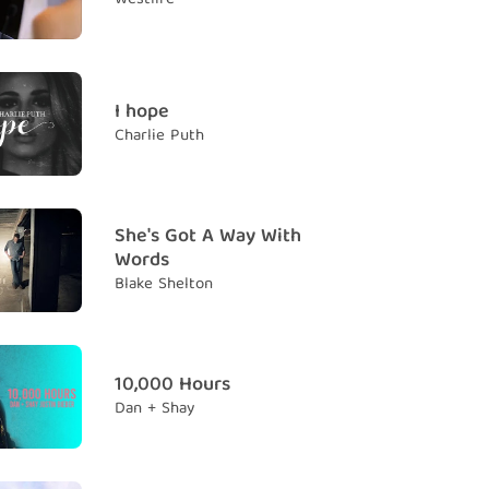
 know
 thật may mắn
 to go home
ỉ muốn về nhà
I hope
Charlie Puth
 go home
về nhà
home
She's Got A Way With
ay trở về
Words
ar
Blake Shelton
 xa
 you are
10,000 Hours
Dan + Shay
 come home
i trở về nhà
me home