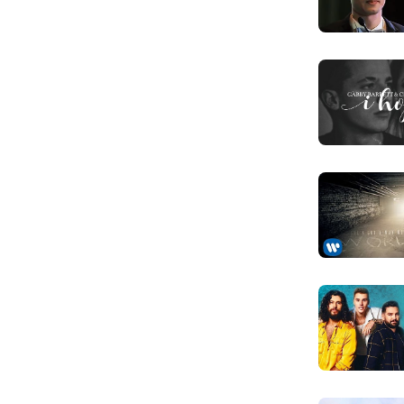
I'm lucky, I
Anh biết mình
But I want
Nhưng anh ch
I've got to
Anh cần phải 
Let me go 
Hãy để anh qu
I'm just to f
Anh đã đi quá
From where
So với em
I've got to
Và anh cần phả
Let me co