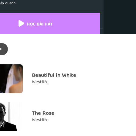
vây quanh
ople I
 người, anh
HỌC BÀI HÁT
l alone
 cô đơn
c
 to go home
ốn về nhà
ou, you know
Beautiful in White
em biết không
Westlife
n keeping all the letters
n giữ tất cả những lá thư
e to you
The Rose
ho em
Westlife
line or two
 vài dòng