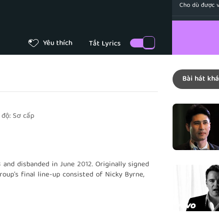
Cho dù được 
A million pe
Bởi hàng triệu
Yêu thích
Still feel al
Vẫn cảm thấy
Bài hát khá
I just want
Và anh chỉ mu
Oh I miss y
 độ:
Sơ cấp
Anh nhớ em, 
And I've bee
Và anh vẫn luô
 and disbanded in June 2012. Originally signed
That I wrot
oup's final line-up consisted of
Nicky Byrne,
dden
was a member from July 1998 until his
Anh đã viết c
Each one a 
otal that included studio albums, singles, video
Mỗi lá chỉ một