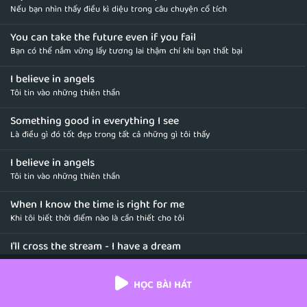
Nếu bạn nhìn thấy điều kì diệu trong câu chuyện cổ tích
You can take the future even if you fail
Bạn có thể nắm vững lấy tương lai thậm chí khi bạn thất bại
I believe in angels
Tôi tin vào những thiên thần
Something good in everything I see
Là điều gì đó tốt đẹp trong tất cả những gì tôi thấy
I believe in angels
Tôi tin vào những thiên thần
When I know the time is right for me
Khi tôi biết thời điểm nào là cần thiết cho tôi
I'll cross the stream - I have a dream
Tôi sẽ vượt qua dòng đời nghiệt ngã - tôi có một giấc mơ
HỌC BÀI HÁT
I have a dream, a fantasy
Tôi có một giấc mơ, một ảo tưởng