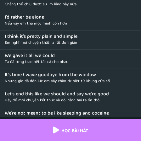
Chẳng thể chịu được sự im lặng này nữa
I'd rather be alone
Nếu vậy em thà một mình còn hơn
I think it's pretty plain and simple
Em nghĩ mọi chuyện thật ra rất đơn giản
We gave it all we could
Ta đã từng trao hết tất cả cho nhau
It's time I wave goodbye from the window
Nhưng giờ đã đến lúc em vẫy chào từ biệt từ khung cửa sổ
Let's end this like we should and say we're good
Hãy để mọi chuyện kết thúc và nói rằng hai ta ổn thôi
We're not meant to be like sleeping and cocaine
Đôi ta chẳng hợp nhau, khác biệt như ngày và đêm
HỌC BÀI HÁT
So let's at least agree to go our separate ways
Vậy thôi ta cứ vậy buông tay cho nhau lối đi riêng