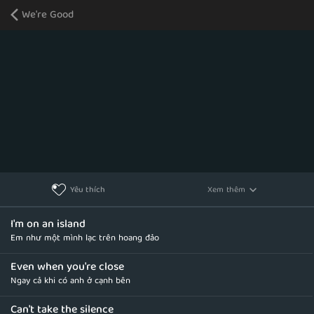
We're Good
Xem thêm
Yêu thích
I'm on an island
Em như một mình lạc trên hoang đảo
Even when you're close
Ngay cả khi có anh ở cạnh bên
Can't take the silence