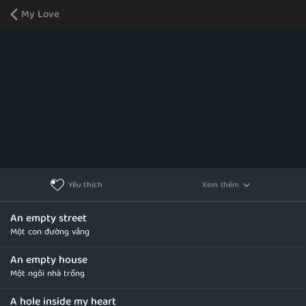
My Love
Xem thêm
Yêu thích
An empty street
Một con đường vắng
An empty house
Một ngôi nhà trống
A hole inside my heart