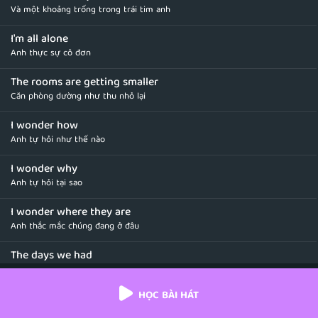
Và một khoảng trống trong trái tim anh
I'm all alone
Anh thực sự cô đơn
The rooms are getting smaller
Căn phòng dường như thu nhỏ lại
I wonder how
Anh tự hỏi như thế nào
I wonder why
Anh tự hỏi tại sao
I wonder where they are
Anh thắc mắc chúng đang ở đâu
The days we had
Những tháng ngày hai ta đã có
HỌC BÀI HÁT
The songs we sang together
Những bài hát mà chúng ta hát cùng nhau