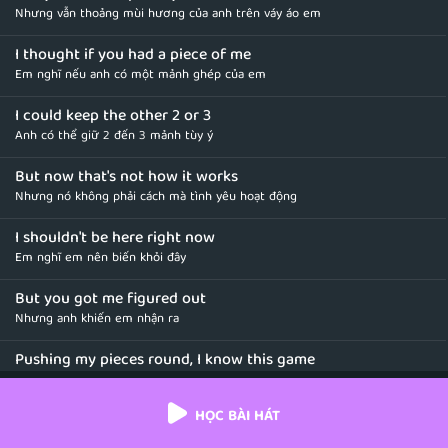
Nhưng vẫn thoảng mùi hương của anh trên váy áo em
I thought if you had a piece of me
Em nghĩ nếu anh có một mảnh ghép của em
I could keep the other 2 or 3
Anh có thể giữ 2 đến 3 mảnh tùy ý
But now that's not how it works
Nhưng nó không phải cách mà tình yêu hoạt động
I shouldn't be here right now
Em nghĩ em nên biến khỏi đây
But you got me figured out
Nhưng anh khiến em nhận ra
Pushing my pieces round, I know this game
Rồi xoay em như chong chóng , em biết trò này rồi
HỌC BÀI HÁT
And I need a miracle
Em cần một phép màu