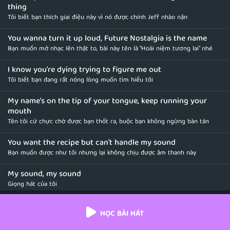
thing
Tôi biết bạn thích giai điệu này vì nó được chính Jeff nhào nặn
You wanna turn it up loud, Future Nostalgia is the name
Bạn muốn mở nhạc lên thật to, bài này tên là "Hoài niệm tương lai" nhé
I know you're dying trying to figure me out
Tôi biết bạn đang rất nóng lòng muốn tìm hiểu tôi
My name's on the tip of your tongue, keep running your
mouth
Tên tôi cứ chực chờ được bạn thốt ra, buộc bạn không ngừng bàn tán
You want the recipe but can't handle my sound
Bạn muốn được như tôi nhưng lại không chịu được âm thanh này
My sound, my sound
Giọng hát của tôi
No matter what you do, I'm gonna get it without ya (hey,
HỌC BÀI HÁT
hey (Future nostalgia)
Nên dù bạn có làm gì, tôi vẫn sẽ một mình vươn đến đỉnh vinh quang