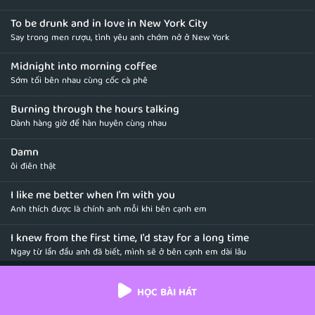
To be drunk and in love in New York City
Say trong men rượu, tình yêu anh chớm nở ở New York
Midnight into morning coffee
Sớm tối bên nhau cùng cốc cà phê
Burning through the hours talking
Dành hàng giờ để hàn huyên cùng nhau
Damn
ôi điên thật
I like me better when I'm with you
Anh thích được là chính anh mỗi khi bên cạnh em
I knew from the first time, I'd stay for a long time
Ngay từ lần đầu anh đã biết, mình sẽ ở bên cạnh em dài lâu
'Cause I like me better when—
HỌC BÀI HÁT
Vì anh thấy mình tốt hơn khi