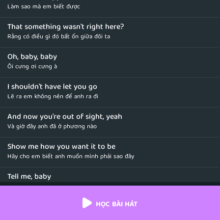
Làm sao mà em biết được
That something wasn't right here?
Rằng có điều gì đó bất ổn giữa đôi ta
Oh, baby, baby
Ôi cưng ơi cưng à
I shouldn't have let you go
Lẽ ra em không nên để anh ra đi
And now you're out of sight, yeah
Và giờ đây anh đã ở phương nào
Show me how you want it to be
Hãy cho em biết anh muốn mình phải sao đây
Tell me, baby
Hãy nói em nghe đi
HỌC BÀI HÁT
'Cause I need to know now
Vì em cần biết ngay bây giờ