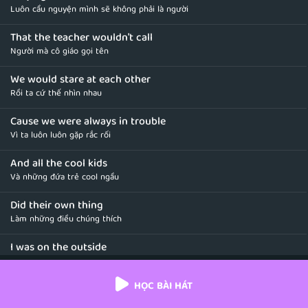
Luôn cầu nguyện mình sẽ không phải là người
That the teacher wouldn′t call
Người mà cô giáo gọi tên
We would stare at each other
Rồi ta cứ thế nhìn nhau
Cause we were always in trouble
Vì ta luôn luôn gặp rắc rối
And all the cool kids
Và những đứa trẻ cool ngầu
Did their own thing
Làm những điều chúng thích
I was on the outside
Em hay đứng ở ngoài kia
HỌC BÀI HÁT
Always looking in
nhìn vào bên trong