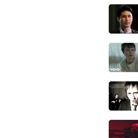
Lady, can y
Em yêu, em có
For all I've
Vì tất cả nhữ
Lady, oh, la
Em yêu, oh, e
Oh lady
Oh em yêu
Lady, won't
Em yêu, liệu 
My heart b
Trái tim anh 
Lady, can y
Em yêu, rồi e