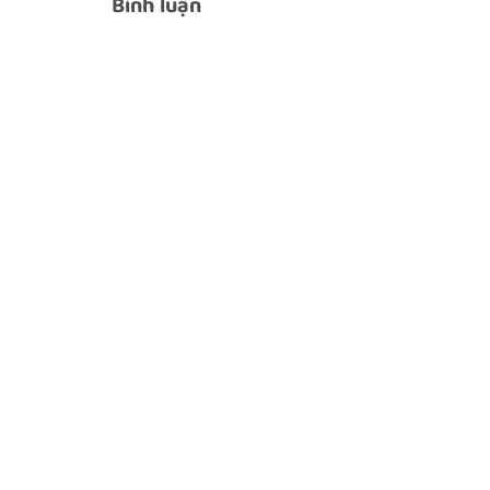
Bình luận