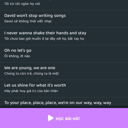
Tôi tin tôi nghe họ nói
David won't stop writing songs
David sẽ không thôi viết nhạc
I never wanna shake their hands and stay
Tôi chưa bao giờ muốn ở lại đây với họ, bắt tay họ
Oh no let's go
Ôi không, đi nào
We are young, we are one
Chúng ta còn trẻ, chúng ta là một
Let us shine for what it's worth
Hãy phát huy giá trị của bản thân
To your place, place, place, we're on our way, way, way
Đến với mọi người, chúng ta đang đến
HỌC BÀI HÁT
We're on our way, way, way, we're on our way somehow
Chúng ta đang đến bằng cách nào đó