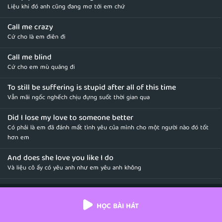
Liệu khi đó anh cũng đang mơ tới em chứ
Call me crazy
Cứ cho là em điên đi
Call me blind
Cứ cho em mù quáng đi
To still be suffering is stupid after all of this time
Vẫn mãi ngốc nghếch chịu đựng suốt thời gian qua
Did I lose my love to someone better
Có phải là em đã đánh mất tình yêu của mình cho một người nào đó tốt
hơn em
And does she love you like I do
Và liệu cô ấy có yêu anh như em yêu anh không
I do, you know I really really do
Em yêu anh, anh biết là em thực sự yêu anh rất nhiều mà
HỌC BÀI HÁT
Well hey