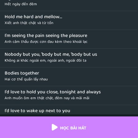
Hết ngày đến đêm
Hold me hard and mellow...
Xiết anh thật chặt và từ tốn
I'm seeing the pain seeing the pleasure
Anh cảm thấu được cơn đau kèm theo khoái lạc
Nobody but you, 'body but me, 'body but us
Không ai khác ngoài em, ngoài anh, ngoài đôi ta
Bodies together
Hai cơ thể quấn lấy nhau
I'd love to hold you close, tonight and always
Anh muốn ôm em thật chặt, đêm nay và mãi mãi
I'd love to wake up next to you
Anh muốn tỉnh giấc có em bên cạnh
HỌC BÀI HÁT
So we'll piss off the neighbours
Vậy ta sẽ khiến hàng xóm phải bực mình