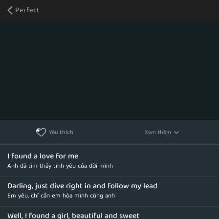
Perfect
Xem thêm
Yêu thích
I found a love for me
Anh đã tìm thấy tình yêu của đời mình
Darling, just dive right in and follow my lead
Em yêu, chỉ cần em hòa mình cùng anh
Well, I found a girl, beautiful and sweet