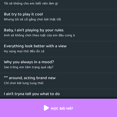
Tôi sẽ không cho em biết nên làm gì
But try to play it cool
Nhưng tôi sẽ cố gắng chơi bời thật tốt
Baby, I ain't playing by your rules
Anh sẽ không chơi theo luật của em đâu cưng à
Everything look better with a view
Hy vọng mọi thử đều ổn cả
Why you always in a mood?
Sao trông em tâm trạng quá vậy?
*** around, acting brand new
Chỉ chơi bời lung tung thôi
I ain't tryna tell you what to do
Tôi sẽ không cho em biết nên làm gì
HỌC BÀI HÁT
But try to play it cool
Nhưng tôi sẽ cố gắng chơi bời thật tốt