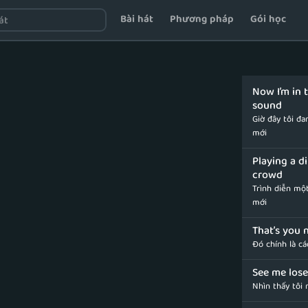
Bài hát
Phương pháp
Gói học
Now I’m in 
sound
Giờ đây tôi đa
mới
Playing a d
crowd
Trình diễn mộ
mới
That’s you 
Đó chính là cá
See me lose
Nhìn thấy tôi 