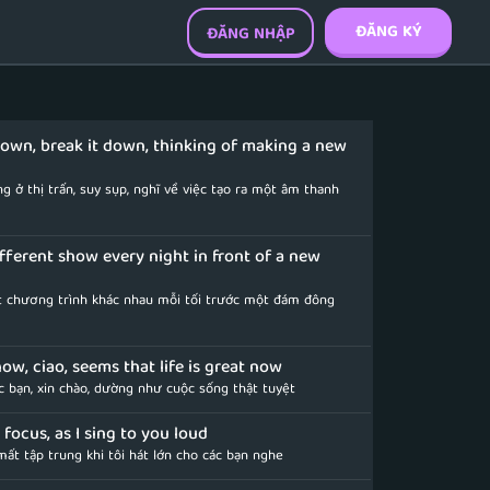
ĐĂNG KÝ
ĐĂNG NHẬP
town, break it down, thinking of making a new
ng ở thị trấn, suy sụp, nghĩ về việc tạo ra một âm thanh
ifferent show every night in front of a new
t chương trình khác nhau mỗi tối trước một đám đông
now, ciao, seems that life is great now
c bạn, xin chào, dường như cuộc sống thật tuyệt
 focus, as I sing to you loud
mất tập trung khi tôi hát lớn cho các bạn nghe