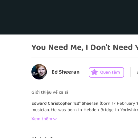
You Need Me, I Don't Need 
Ed Sheeran
Quan tâm
Giới thiệu về ca sĩ
Edward Christopher "Ed" Sheeran
(born 17 February 1
musician. He was born in Hebden Bridge in Yorkshir
out of school at 16, and moved to London the followi
Xem thêm
early 2011, Sheeran independently released the exten
caught the attention of Elton John and Jamie Foxx. 
album, + (read as "plus"), was released on 9 Septemb