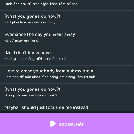
Hình ảnh em cứ tràn ngập khắp tâm trí anh
(What you gonna do now?)
(Giờ phải làm sao đây em nhỉ?)
Ever since the day you went away
Kể từ ngày em rời đi
(No, I don't know how)
(Không, anh chẳng biết phải làm sao?)
How to erase your body from out my brain
Làm sao để xóa nhòa hình bóng em trong tâm trí anh
(What you gonna do now?)
(Anh phải làm sao đây em nhỉ?)
Maybe I should just focus on me instead
Chắc anh chỉ nên tập trung vào bản thân thì hơn
HỌC BÀI HÁT
(But all I think about)
(Nhưng anh chỉ có thể nghĩ đến)