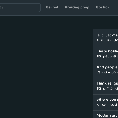
Bài hát
Phương pháp
Gói học
Is it just me
Phải chăng chỉ
I hate hold
Tôi ghét phải 
And people
Và mọi người 
Think religi
Tôi nghĩ tôn g
Where you p
Khi con người 
Modern art 