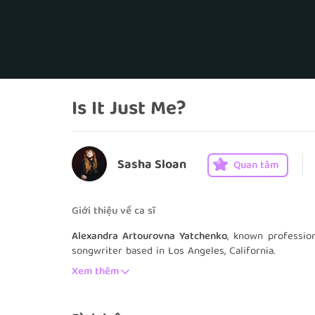
Is It Just Me?
Sasha Sloan
Quan tâm
Giới thiệu về ca sĩ
Alexandra Artourovna Yatchenko
, known professio
songwriter based in Los Angeles, California.
Xem thêm
Sloan grew up outside of Boston and taught hersel
she was five. Her grandparents lived in Siberia, R
as a child. When Sloan was nineteen, she moved to 