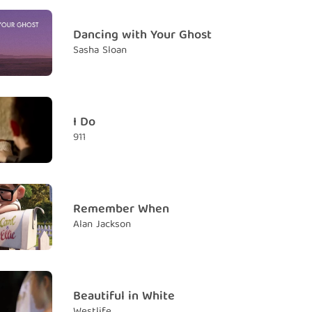
it just me or is anybody
Dancing with Your Ghost
em, phải chăng có mình tôi, hay còn có ai khác
Sasha Sloan
 the same ***?
ghĩ với tôi không?
 not saying it
I Do
gại không nói
911
 me? (Is it just me?)
ình tôi nghĩ thế mà thôi?
re outdated
ờ đã lỗi thời rồi
Remember When
Alan Jackson
riends was overrated
thì được tung hô quá mức
 kids have it easy
rẻ nhà giàu sống rất dễ dàng
Beautiful in White
Westlife