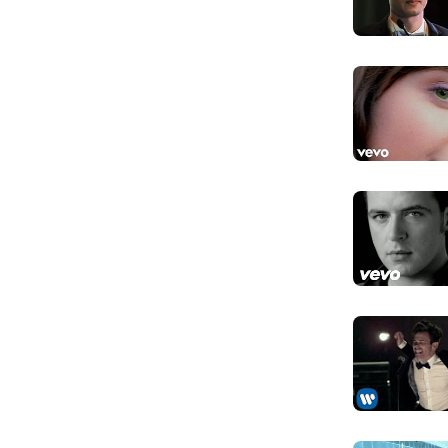
And PDA is
Và mấy cặp đô
The Interne
Mạng Internet
People my 
Mấy đứa trạc 
I think mari
Tôi nghĩ cần s
And doing c
Còn cô-ca-in lạ
Am I just hi
Tôi nói có đún
Is it just 
Phải chăng chỉ
Feel the way