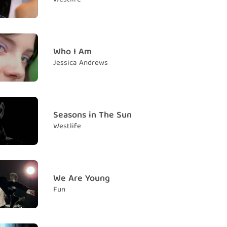
 creepy
i ôm ấp ngoài đường trông thật đáng sợ
t's obnoxious
 là một mớ hỗn độn
Who I Am
Jessica Andrews
age make me nauseous
tuổi khiến tôi buồn nôn
juana's classy
a thật sang chảnh
Seasons in The Sun
Westlife
oke is trashy
i là thứ rác rưởi
gh or am I kinda right?
g không, hay tôi chẳng còn tỉnh táo?
We Are Young
Fun
me or does anybody
 có mình tôi, hay còn một ai khác nữa
 that I feel?