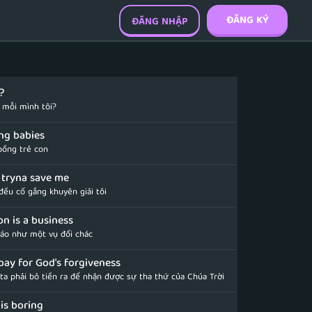
ĐĂNG KÝ
ĐĂNG NHẬP
?
 mỗi mình tôi?
ing babies
bồng trẻ con
 tryna save me
đều cố gắng khuyên giải tôi
on is a business
iáo như một vụ đổi chác
ay for God's forgiveness
ta phải bỏ tiền ra để nhận được sự tha thứ của Chúa Trời
is boring