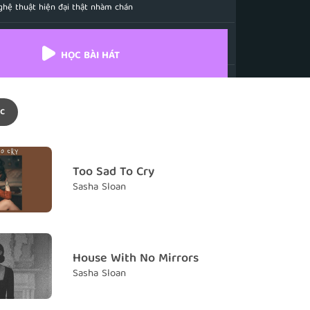
ghệ thuật hiện đại thật nhàm chán
 are annoying
gia thì thật khó ưa
HỌC BÀI HÁT
k love lasts forever
có tình yêu vĩnh cữu
c
sic was better
xưa lúc nào cũng hay hơn
gh or am I kinda right?
Too Sad To Cry
g không, hay tôi chẳng còn tỉnh táo?
Sasha Sloan
me or does anybody
 có mình tôi, hay còn một ai khác nữa
 that I feel?
House With No Mirrors
hận như tôi chăng?
Sasha Sloan
 not being real
ang dối lòng mà thôi