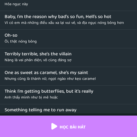
Hỏa ngục này
Baby, I'm the reason why bad's so fun, Hell's so hot
Vì có em mà những điều xấu xa lại vui vẻ, và địa ngục nóng bỏng hơn
Oh-so
Ôi, thật nóng bỏng
Terribly terrible, she's the villain
Nàng là vai phản diện, vô cùng đáng sợ
One as sweet as caramel, she's my saint
Nhưng cũng là thánh nữ, ngọt ngào như kẹo caramel
Think I'm getting butterflies, but it's really
Anh thấy mình như bị mê hoặc
Something telling me to run away
Nhưng linh tính như mách nên chạy trốn mau đi
HỌC BÀI HÁT
No halo
Trên đầu không có vầng hào quang