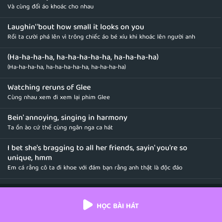
Và cùng đổi áo khoác cho nhau
Laughin' 'bout how small it looks on you
Rồi ta cười phá lên vì trông chiếc áo bé xíu khi khoác lên người anh
(Ha-ha-ha-ha, ha-ha-ha-ha-ha, ha-ha-ha-ha)
(Ha-ha-ha-ha, ha-ha-ha-ha-ha, ha-ha-ha-ha)
Watching reruns of Glee
Cùng nhau xem đi xem lại phim Glee
Bein' annoying, singing in harmony
Ta ồn ào cứ thế cùng ngân nga ca hát
I bet she's bragging to all her friends, sayin' you're so
unique, hmm
Em cá rằng cô ta đi khoe với đám bạn rằng anh thật là độc đáo
So when you gonna tell her that we did that, too?
Thế anh định khi nào mới cho cô ta biết rằng chúng ta cũng đã từng như
HỌC BÀI HÁT
thế?