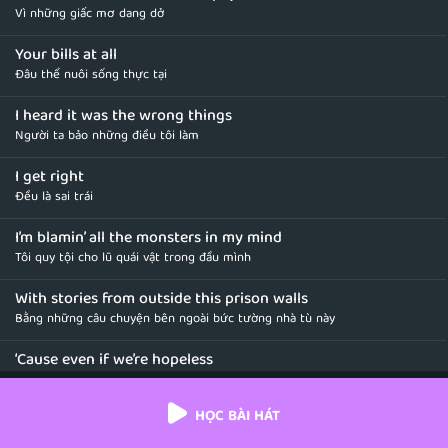
Vì những giấc mơ dang dở
Your bills at all
Đâu thể nuôi sống thực tại
I heard it was the wrong things
Người ta bảo những điều tôi làm
I get right
Đều là sai trái
I’m blamin’ all the monsters in my mind
Tôi quy tội cho lũ quái vật trong đầu mình
With stories from outside this prison walls
Bằng những câu chuyện bên ngoài bức tường nhà tù này
‘Cause even if we’re hopeless
Dù ngay cả khi ta tuyệt vọng
HỌC BÀI HÁT
We know that this will hurt
Biết rằng ta sẽ bị tổn thương