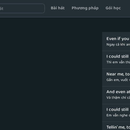
Bài hát
Phương pháp
Gói học
Even if you
Ngay cả khi a
I could stil
Thì em vẫn th
Near me, to
Gần em, vuốt
And even at
Và thậm chí c
I could stil
Em vẫn nghe đ
Tellin' me, 