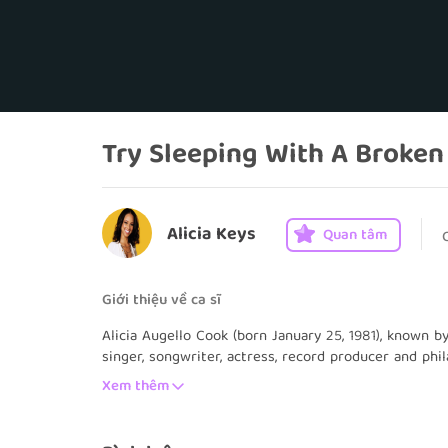
Try Sleeping With A Broken
Alicia Keys
Quan tâm
Giới thiệu về ca sĩ
Alicia Augello Cook (born January 25, 1981), known b
singer, songwriter, actress, record producer and phi
Records, having had previous record deals first wit
Xem thêm
album, Songs in A Minor, was a commercial success, 
became the best-selling new artist and best-selling