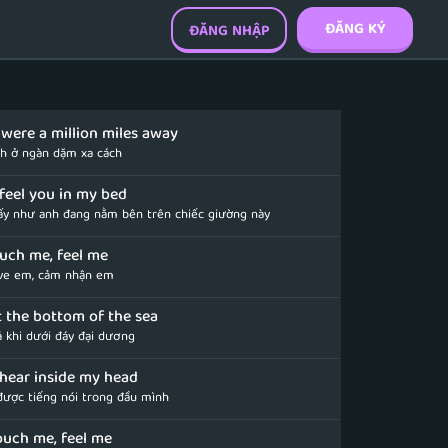
ĐĂNG KÝ
ĐĂNG NHẬP
 were a million miles away
nh ở ngàn dặm xa cách
l feel you in my bed
ấy như anh đang nằm bên trên chiếc giường này
uch me, feel me
 ve em, cảm nhận em
 the bottom of the sea
ả khi dưới đáy đại dương
l hear inside my head
ược tiếng nói trong đầu mình
touch me, feel me