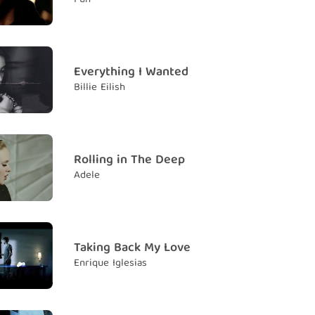
at I'll always be in love with you
 em sẽ luôn luôn yêu anh
e end
Everything I Wanted
ết thúc
Billie Eilish
I'm gonna find a way to make it without you
em sẽ tìm ra cách để sống mà không có anh
 gonna find a way to make it without you
Rolling in The Deep
ẽ tìm ra cách để sống mà không có anh
Adele
old on to the times that we had
ững phút giây mà ta có
 gonna find a way to make it without you
Taking Back My Love
ẽ tìm ra cách để sống mà không có anh
Enrique Iglesias
ld've told you right from the start
ới anh ngay từ đầu