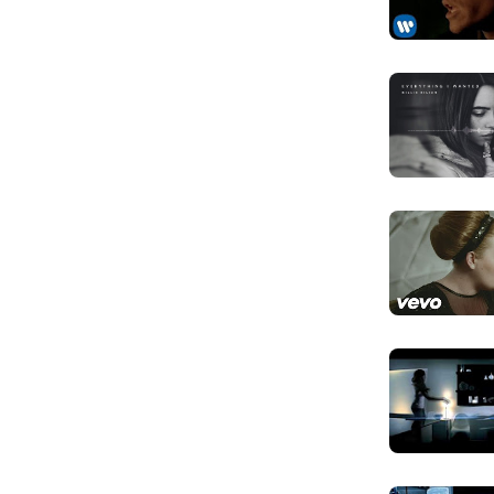
You know th
Anh biết rằng
Right til th
Cho đến khi k
So tonight 
Vậy đêm nay, 
Tonight I'm
Đêm nay, em s
I'm gonna h
Sẽ gìn giữ nh
Tonight I'm
Đêm nay, em s
Anybody cou
Đã có ai nói v