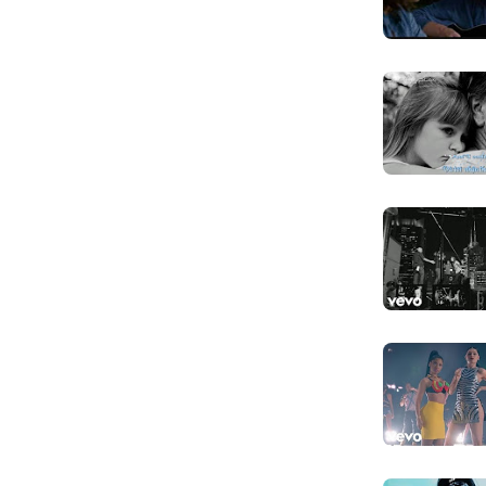
And love is 
Và tình yêu là
I don't kno
Tôi chẳng biết
I can't do i
Tôi không thể
I've tried
Dù tôi đã cố r
And I don'
Và tôi chẳng t
I am just a l
Tôi chỉ là một
Lost in th
Lạc lối trong 
I'm so scar