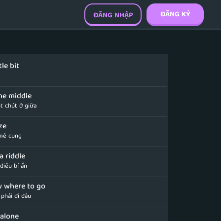
ĐĂNG KÝ
ĐĂNG NHẬP
tle bit
he middle
t chút ở giữa
ze
 mê cung
a riddle
 điều bí ẩn
w where to go
 phải đi đâu
t alone