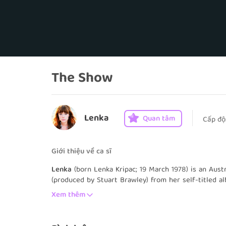
The Show
Lenka
Quan tâm
Cấp độ
Giới thiệu về ca sĩ
Lenka
(born Lenka Kripac; 19 March 1978) is an Aust
(produced by Stuart Brawley) from her self-titled a
used in the official Windows 8 television advertis
Xem thêm
commercial.
As a teenager, Lenka studied acting at the Australi