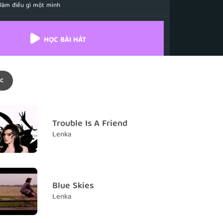
 làm điều gì một mình
ồi
HỌC BÀI HÁT
t know why
hể hiểu tại sao
c
wn
hầm chậm thôi
p
Trouble Is A Friend
ng dừng lại
Lenka
heart is going to pop
trái tim tôi vỡ tung mất
 too much
Blue Skies
hiều điều
Lenka
lot
u