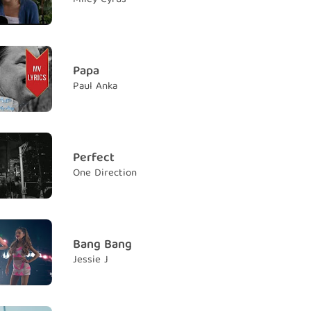
a riddle
 điều bí ẩn
w where to go
 phải đi đâu
Papa
Paul Anka
t alone
 làm điều gì một mình
ồi
Perfect
One Direction
t know why
hể hiểu tại sao
ittle girl
 cô gái nhỏ bé
Bang Bang
Jessie J
e moment
dòng thời gian
ed