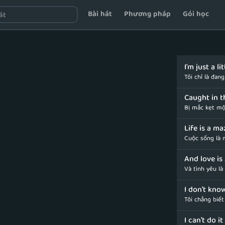
Bài hát
Phương pháp
Gói học
I'm just a lit
Tôi chỉ là đang
Caught in t
Bị mắc kẹt mộ
Life is a ma
Cuộc sống là
And love is 
Và tình yêu là
I don't kno
Tôi chẳng biết
I can't do i