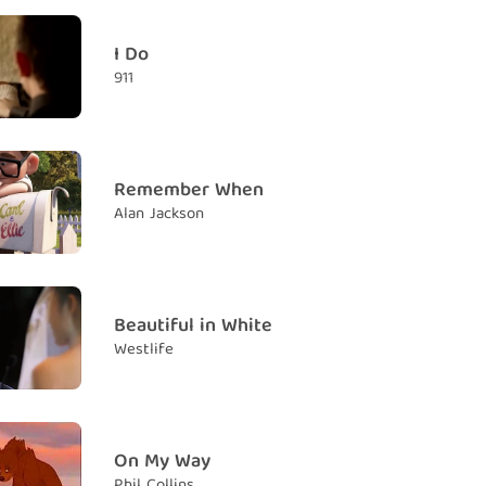
take your hand
I Do
 ai nâng đỡ
911
ith and understanding
 tin và trí tuệ
urney from boy to man
Remember When
u bé sẽ trở thành người đàn ông
Alan Jackson
 look to the sky
hìn lên bầu trời
rit, set it free
 cho lòng thanh thản
Beautiful in White
Westlife
u'll walk tall with pride
đó con sẽ bước đi đầy kiêu hãnh
 a man in time you'll be
 lúc con sẽ trở thành một người đàn ông
On My Way
Phil Collins