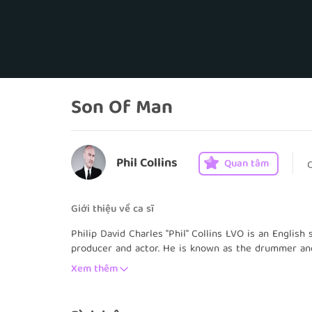
Son Of Man
Phil Collins
Quan tâm
Giới thiệu về ca sĩ
Philip David Charles "Phil" Collins LVO is an English 
producer and actor. He is known as the drummer and
solo artist. Between 1983 and 1990, Collins scored
Xem thêm
solo career. When his work with Genesis, his work wit
totalled, Collins had more US top 40 singles than an
successful singles from the period include "In the Air