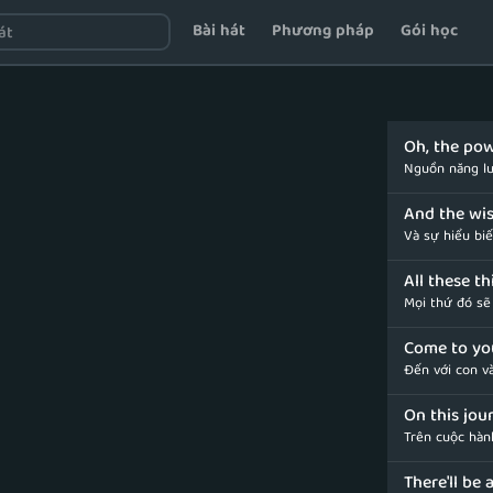
Bài hát
Phương pháp
Gói học
Oh, the pow
Nguồn năng l
And the wi
Và sự hiểu bi
All these th
Mọi thứ đó sẽ
Come to yo
Đến với con v
On this jou
Trên cuộc hàn
There'll be 