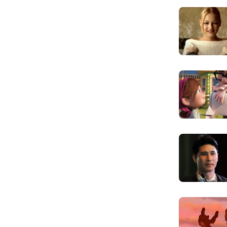
No one to 
Cũng chẳng có
But with fa
Nhưng với niềm
You will jo
Con từ một cậ
Son of Man,
Con trai, hãy n
Lift your spi
Hãy thư giãn,
Some day yo
Một ngày nào 
Son of Man,
Con trai, đến