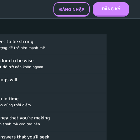
ĐĂNG KÝ
ĐĂNG NHẬP
er to be strong
ượng để trở nên mạnh mẽ
sdom to be wise
ết để trở nên khôn ngoan
ings will
u in time
ào đúng thời điểm
rney that you're making
h trình mà con tạo nên
answers that you'll seek