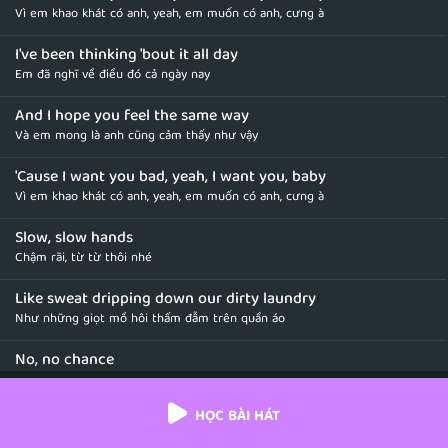
Vì em khao khát có anh, yeah, em muốn có anh, cưng à
I've been thinking 'bout it all day
Em đã nghĩ về điều đó cả ngày nay
And I hope you feel the same way
Và em mong là anh cũng cảm thấy như vậy
'Cause I want you bad, yeah, I want you, baby
Vì em khao khát có anh, yeah, em muốn có anh, cưng à
Slow, slow hands
Chậm rãi, từ từ thôi nhé
Like sweat dripping down our dirty laundry
Như những giọt mồ hôi thấm đẫm trên quần áo
No, no chance
Không, không còn cơ hội nào
HỌC BÀI HÁT
That I'm leaving here without you on me
Khi anh rời khỏi đây mà không có em