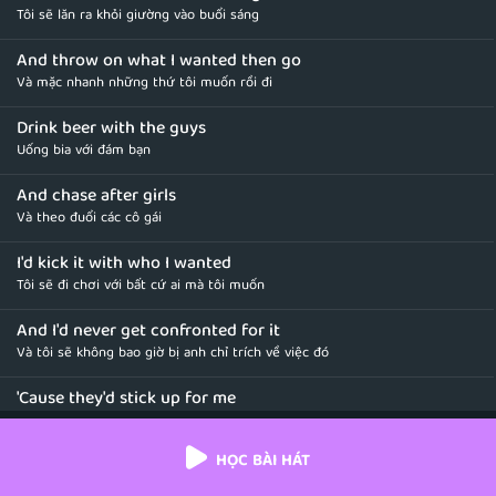
Tôi sẽ lăn ra khỏi giường vào buổi sáng
And throw on what I wanted then go
Và mặc nhanh những thứ tôi muốn rồi đi
Drink beer with the guys
Uống bia với đám bạn
And chase after girls
Và theo đuổi các cô gái
I'd kick it with who I wanted
Tôi sẽ đi chơi với bất cứ ai mà tôi muốn
And I'd never get confronted for it
Và tôi sẽ không bao giờ bị anh chỉ trích về việc đó
'Cause they'd stick up for me
Bởi vì họ sẽ luôn bênh vực tôi
HỌC BÀI HÁT
If I were a boy
Nếu tôi là một chàng trai