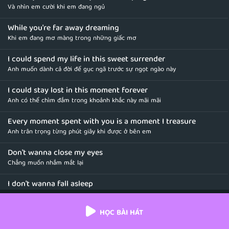
Và nhìn em cười khi em đang ngủ
While you're far away dreaming
Khi em đang mơ màng trong những giấc mơ
I could spend my life in this sweet surrender
Anh muốn dành cả đời để gục ngã trước sự ngọt ngào này
I could stay lost in this moment forever
Anh có thể chìm đắm trong khoảnh khắc này mãi mãi
Every moment spent with you is a moment I treasure
Anh trân trọng từng phút giây khi được ở bên em
Don't wanna close my eyes
Chẳng muốn nhắm mắt lại
I don't wanna fall asleep
Chẳng muốn chìm vào giấc ngủ
HỌC BÀI HÁT
Cause I miss you baby
Bởi vì anh nhớ em