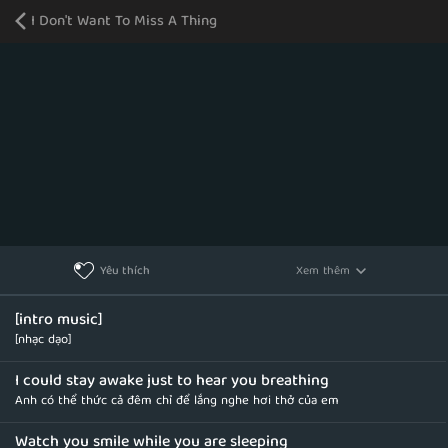
I Don't Want To Miss A Thing
Xem thêm
Yêu thích
[intro music]
[nhạc dạo]
I could stay awake just to hear you breathing
Anh có thể thức cả đêm chỉ để lắng nghe hơi thở của em
Watch you smile while you are sleeping