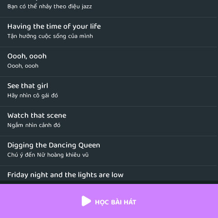
Bạn có thể nhảy theo điệu jazz
Having the time of your life
Tận hưởng cuộc sống của mình
Oooh, oooh
Oooh, oooh
See that girl
Hãy nhìn cô gái đó
Watch that scene
Ngắm nhìn cảnh đó
Digging the Dancing Queen
Chú ý đến Nữ hoàng khiêu vũ
Friday night and the lights are low
Tối thứ sáu và ánh đèn thật mờ ảo
HỌC BÀI HÁT
Looking out for a place to go
Tìm kiếm một nơi nào đó để đi